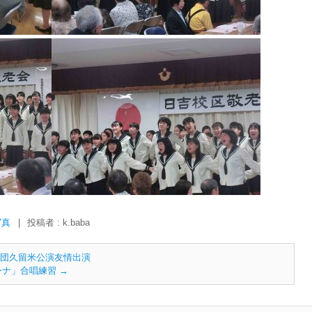
写真
|
投稿者 : k.baba
唱団久留米公演友情出演
ラーナ」合唱練習
→