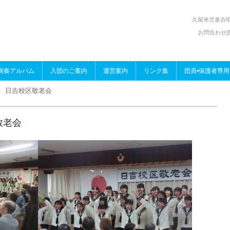
久留米児童合
お問合わせ[E-
演奏アルバム
入団のご案内
運営案内
リンク集
団員•保護者専用
8日 日吉校区敬老会
敬老会