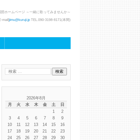
唱団ホームページ ～一緒に歌ってみませんか～
mail]
jimu@kuruji.jp
TEL.
090-3198-8171(本間)
2026年8月
月
火
水
木
金
土
日
1
2
3
4
5
6
7
8
9
10
11
12
13
14
15
16
17
18
19
20
21
22
23
24
25
26
27
28
29
30