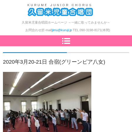
久留米児童合唱団
久留米児童合唱団ホームページ ～一緒に歌ってみませんか～
お問合わせ[E-mail]
jimu@kuruji.jp
TEL.
090-3198-8171(本間)
2020年3月20-21日 合宿(グリーンピア八女)